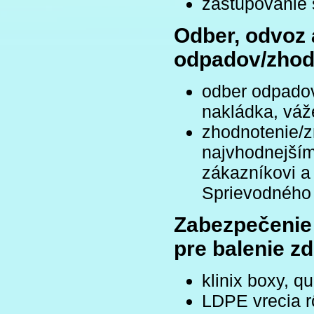
zastupovanie 
Odber, odvoz
odpadov/zhod
odber odpadov
nakládka, váž
zhodnotenie/
najvhodnejší
zákazníkovi a
Sprievodného 
Zabezpečenie
pre balenie z
klinix boxy, q
LDPE vrecia r