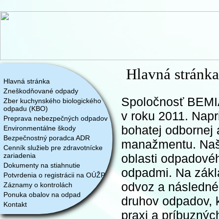
Hlavná stránka
Hlavná stránka
Zneškodňované odpady
Spoločnosť
BEMIA 
Zber kuchynského biologického
odpadu (KBO)
v roku 2011. Napr
Preprava nebezpečných odpadov
bohatej odbornej 
Environmentálne škody
Bezpečnostný poradca ADR
manažmentu. Naši
Cenník služieb pre zdravotnícke
zariadenia
oblasti odpadové
Dokumenty na stiahnutie
odpadmi. Na zákl
Potvrdenia o registrácii na OÚŽP
odvoz a následné
Záznamy o kontrolách
Ponuka obalov na odpad
druhov odpadov, k
Kontakt
praxi a príbuznýc