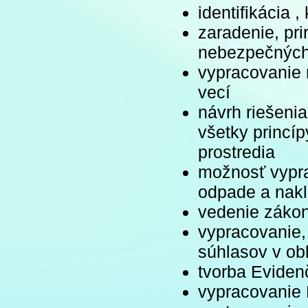
identifikácia 
zaradenie, pr
nebezpečných
vypracovanie 
vecí
návrh riešeni
všetky princí
prostredia
možnosť vypra
odpade a nakl
vedenie zákon
vypracovanie, 
súhlasov v ob
tvorba Eviden
vypracovanie