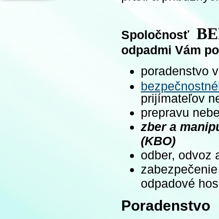
BEM
Spoločnosť
odpadmi Vám pon
poradenstvo v
bezpečnostn
prijímateľov 
prepravu neb
zber a manip
(KBO)
odber
, odvoz 
zabezpečenie 
odpadové hos
Poradenstvo